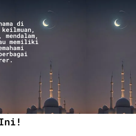
nama di
 keilmuan,
, mendalam,
au memiliki
emahami
berbagai
rer.
Ini!