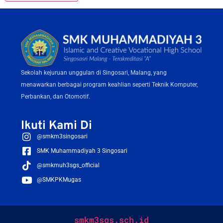
Sekolah kejuruan unggulan di Singosari, Malang, yang
menawarkan berbagai program keahlian seperti Teknik Komputer,
Perbankan, dan Otomotif.
Ikuti Kami Di
@smkm3singosari
SMK Muhammadiyah 3 Singosari
@smkmuh3sgs_official
@SMKPKMugas
smkm3sgs.sch.id