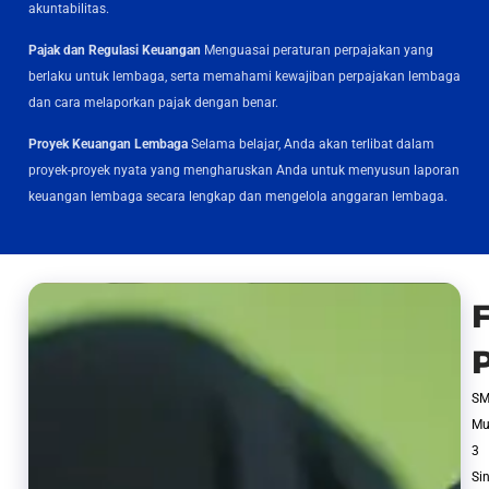
akuntabilitas.
Pajak dan Regulasi Keuangan
Menguasai peraturan perpajakan yang
berlaku untuk lembaga, serta memahami kewajiban perpajakan lembaga
dan cara melaporkan pajak dengan benar.
Proyek Keuangan Lembaga
Selama belajar, Anda akan terlibat dalam
proyek-proyek nyata yang mengharuskan Anda untuk menyusun laporan
keuangan lembaga secara lengkap dan mengelola anggaran lembaga.
F
S
Mu
3
Si