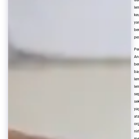
du
le
ke
ya
be
pe
Pe
An
ber
ba
le
le
sep
se
ya
at
or
ni
me