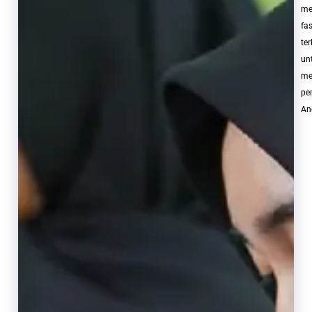
me
fas
ter
un
me
pe
An