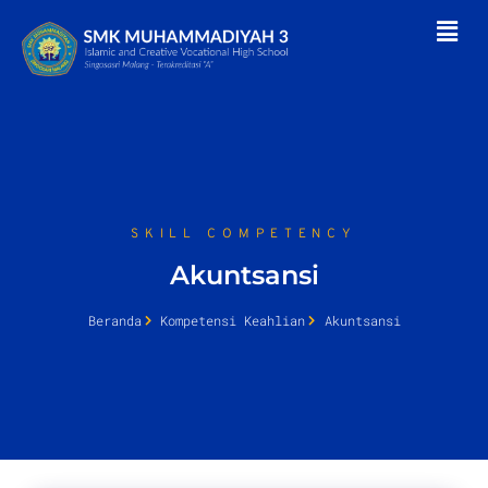
SKILL COMPETENCY
Akuntsansi
Beranda
Kompetensi Keahlian
Akuntsansi