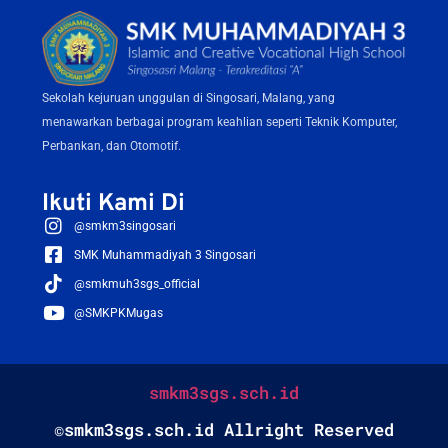
Sekolah kejuruan unggulan di Singosari, Malang, yang
menawarkan berbagai program keahlian seperti Teknik Komputer,
Perbankan, dan Otomotif.
Ikuti Kami Di
@smkm3singosari
SMK Muhammadiyah 3 Singosari
@smkmuh3sgs_official
@SMKPKMugas
smkm3sgs.sch.id
©smkm3sgs.sch.id Allright Reserved