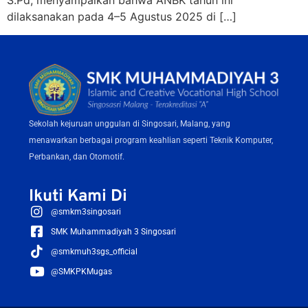
S.Pd, menyampaikan bahwa ANBK tahun ini
dilaksanakan pada 4–5 Agustus 2025 di […]
Sekolah kejuruan unggulan di Singosari, Malang, yang
menawarkan berbagai program keahlian seperti Teknik Komputer,
Perbankan, dan Otomotif.
Ikuti Kami Di
@smkm3singosari
SMK Muhammadiyah 3 Singosari
@smkmuh3sgs_official
@SMKPKMugas