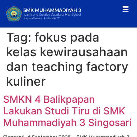
Tag:
fokus pada
kelas kewirausahaan
dan teaching factory
kuliner
SMKN 4 Balikpapan
Lakukan Studi Tiru di SMK
Muhammadiyah 3 Singosari