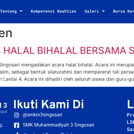
Tentang
Kompetensi Keahlian
Galeri
Bursa Ke
en
 HALAL BIHALAL BERSAMA 
gosari mengadakan acara halal bihalal. Acara ini merupak
slim, sebagai bentuk silaturahmi dan mempererat tali per
Lantai 4. Acara ini dihadiri oleh seluruh siswa dan guru-gu
Ikuti Kami Di
L
Pr
@smkm3singosari
LS
g,
SMK Muhammadiyah 3 Singosari
Sa