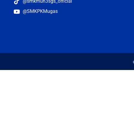
@smkmuh3sgs_official
@SMKPKMugas