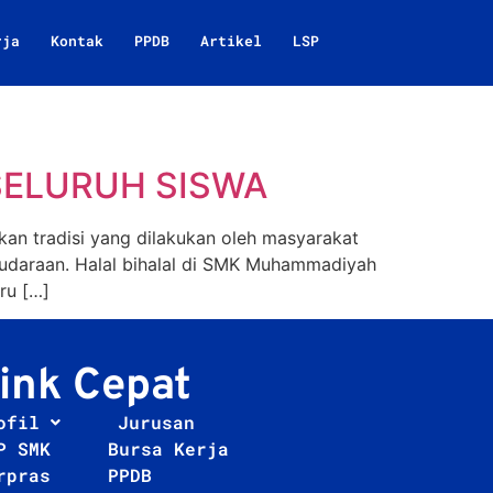
rja
Kontak
PPDB
Artikel
LSP
SELURUH SISWA
an tradisi yang dilakukan oleh masyarakat
saudaraan. Halal bihalal di SMK Muhammadiyah
ru […]
ink Cepat
ofil
Jurusan
P SMK
Bursa Kerja
rpras
PPDB