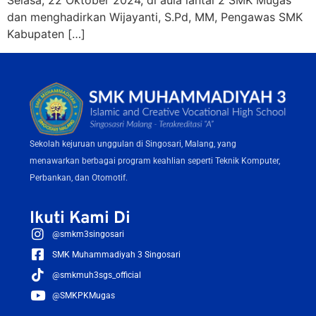
Selasa, 22 Oktober 2024, di aula lantai 2 SMK Mugas
dan menghadirkan Wijayanti, S.Pd, MM, Pengawas SMK
Kabupaten […]
Sekolah kejuruan unggulan di Singosari, Malang, yang
menawarkan berbagai program keahlian seperti Teknik Komputer,
Perbankan, dan Otomotif.
Ikuti Kami Di
@smkm3singosari
SMK Muhammadiyah 3 Singosari
@smkmuh3sgs_official
@SMKPKMugas