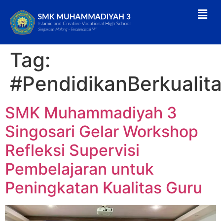
Tag:
#PendidikanBerkualit
SMK Muhammadiyah 3
Singosari Gelar Workshop
Refleksi Supervisi
Pembelajaran untuk
Peningkatan Kualitas Guru