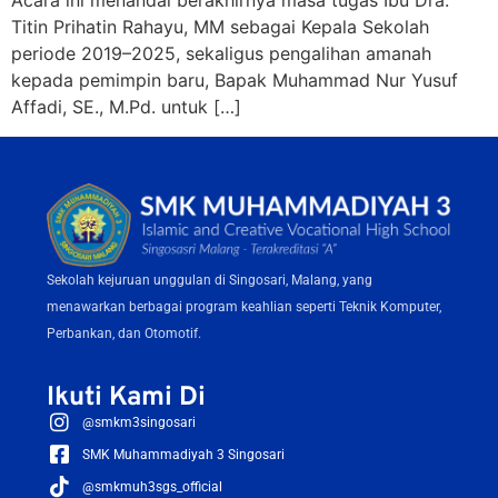
Acara ini menandai berakhirnya masa tugas Ibu Dra.
Titin Prihatin Rahayu, MM sebagai Kepala Sekolah
periode 2019–2025, sekaligus pengalihan amanah
kepada pemimpin baru, Bapak Muhammad Nur Yusuf
Affadi, SE., M.Pd. untuk […]
Sekolah kejuruan unggulan di Singosari, Malang, yang
menawarkan berbagai program keahlian seperti Teknik Komputer,
Perbankan, dan Otomotif.
Ikuti Kami Di
@smkm3singosari
SMK Muhammadiyah 3 Singosari
@smkmuh3sgs_official