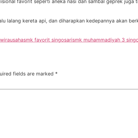
isional favorit seperti aneka nasi dan sambal geprek juga t
alu lalang kereta api, dan diharapkan kedepannya akan ber
 wirausaha
smk favorit singosari
smk muhammadiyah 3 singo
uired fields are marked
*