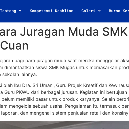
Tentang
Kompetensi Keahlian
Galeri
Bursa Ke
 Para Juragan Muda SMK
 Cuan
ejarah bagi para juragan muda saat mereka menggelar aksi
dai dimanfaatkan siswa SMK Mugas untuk memasarkan prod
sekolah lainnya.
asi oleh Ibu Dra. Sri Umani, Guru Projek Kreatif dan Kewir
pa Guru PKWU dari berbagai jurusan. Kegiatan ini bertuju
lum memiliki pasar untuk produk karyanya. Selain berorien
am mengelola sebuah usaha. Pengalaman itu termasuk pengh
aporan, dan mengenal sistem penjualan retail dan konsinya