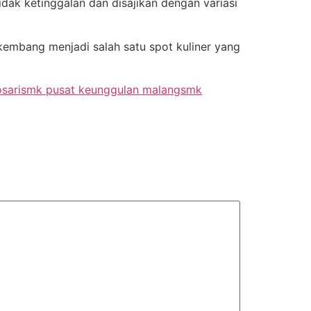
idak ketinggalan dan disajikan dengan variasi
kembang menjadi salah satu spot kuliner yang
sari
smk pusat keunggulan malang
smk