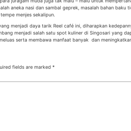
itu para juragam muda juga tak malu – malu untuk mempert
adalah aneka nasi dan sambal geprek, masalah bahan baku t
 tempe menjes sekalipun.
yang menjadi daya tarik Reel café ini, diharapkan kedepann
mbang menjadi salah satu spot kuliner di Singosari yang da
n meluas serta membawa manfaat banyak dan meningkatkan 
uired fields are marked
*