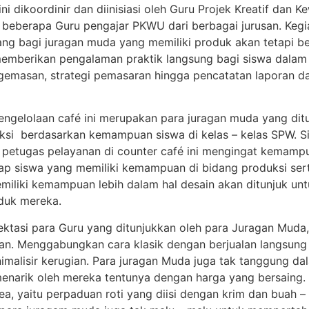
i dikoordinir dan diinisiasi oleh Guru Projek Kreatif dan 
i beberapa Guru pengajar PKWU dari berbagai jurusan. Kegi
ng bagi juragan muda yang memiliki produk akan tetapi bel
 memberikan pengalaman praktik langsung bagi siswa dalam
ngemasan, strategi pemasaran hingga pencatatan laporan da
ngelolaan café ini merupakan para juragan muda yang ditu
eksi berdasarkan kemampuan siswa di kelas – kelas SPW. 
 petugas pelayanan di counter café ini mengingat kemam
ap siswa yang memiliki kemampuan di bidang produksi ser
emiliki kemampuan lebih dalam hal desain akan ditunjuk un
duk mereka.
tasi para Guru yang ditunjukkan oleh para Juragan Muda, 
ran. Menggabungkan cara klasik dengan berjualan langsu
imalisir kerugian. Para juragan Muda juga tak tanggung da
menarik oleh mereka tentunya dengan harga yang bersaing. 
a, yaitu perpaduan roti yang diisi dengan krim dan buah –