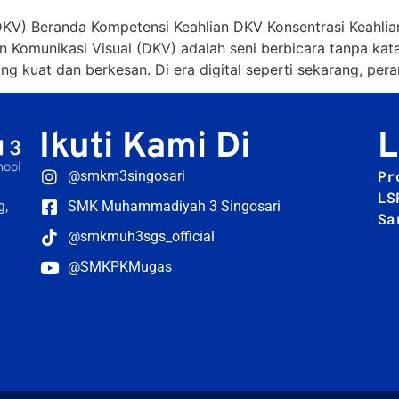
DKV) Beranda Kompetensi Keahlian DKV Konsentrasi Keahlia
Komunikasi Visual (DKV) adalah seni berbicara tanpa kata-k
kuat dan berkesan. Di era digital seperti sekarang, peran
Ikuti Kami Di
L
Pr
@smkm3singosari
LS
g,
SMK Muhammadiyah 3 Singosari
Sa
@smkmuh3sgs_official
@SMKPKMugas