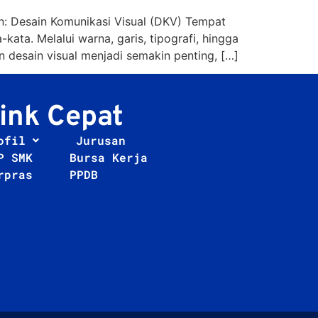
n: Desain Komunikasi Visual (DKV) Tempat
ata. Melalui warna, garis, tipografi, hingga
 desain visual menjadi semakin penting, […]
ink Cepat
ofil
Jurusan
P SMK
Bursa Kerja
rpras
PPDB