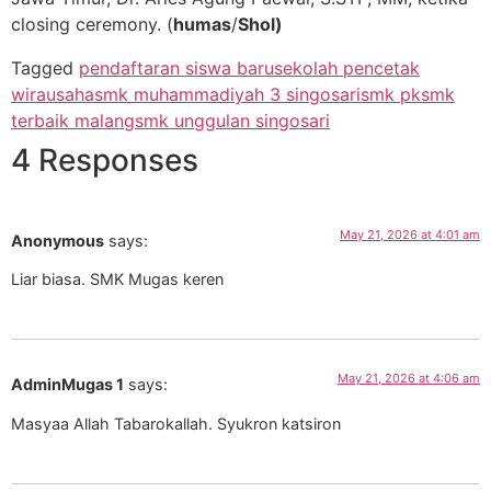
closing ceremony. (
humas
/
Shol)
Tagged
pendaftaran siswa baru
sekolah pencetak
wirausaha
smk muhammadiyah 3 singosari
smk pk
smk
terbaik malang
smk unggulan singosari
4 Responses
May 21, 2026 at 4:01 am
Anonymous
says:
Liar biasa. SMK Mugas keren
May 21, 2026 at 4:06 am
AdminMugas 1
says:
Masyaa Allah Tabarokallah. Syukron katsiron